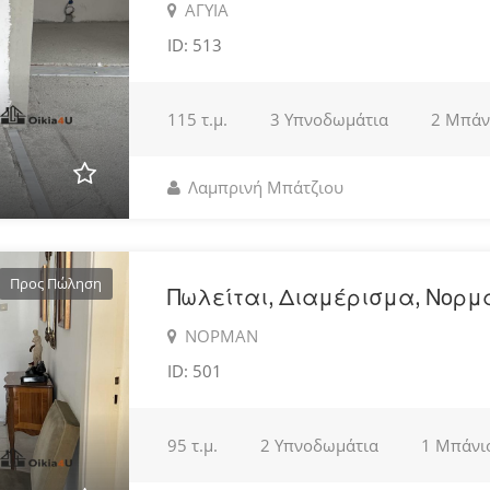
ΑΓΥΙΑ
ID: 513
115 τ.μ.
3 Υπνοδωμάτια
2 Μπάν
Λαμπρινή Μπάτζιου
Προς Πώληση
Πωλείται, Διαμέρισμα, Νορμ
ΝΟΡΜΑΝ
ID: 501
95 τ.μ.
2 Υπνοδωμάτια
1 Μπάνι