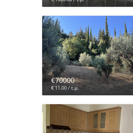
€70000
€ 11.00 / τ.μ.