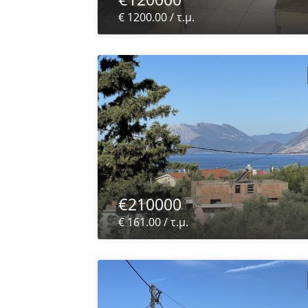
€ 1200.00 / τ.μ.
€210000
€ 161.00 / τ.μ.