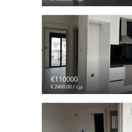
€110000
€ 2400.00 / τ.μ.