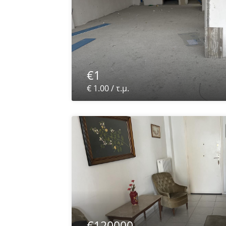
€1
€ 1.00 / τ.μ.
€120000