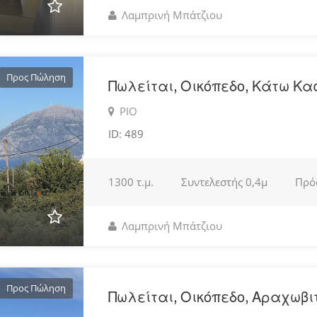
Λαμπρινή Μπάτζιου
Προς Πώληση
Πωλείται, Οικόπεδο, Κάτω Κα
ΡΙΟ
ID: 489
1300 τ.μ.
Συντελεστής
0,4μ
Πρό
Λαμπρινή Μπάτζιου
Προς Πώληση
Πωλείται, Οικόπεδο, Αραχωβι