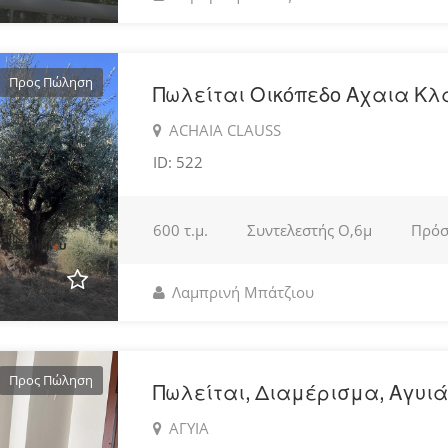
Προς Πώληση
Πωλείται Οικόπεδο Αχαια Κλ
ACHAIA CLAUSS
ID: 522
600 τ.μ.
Συντελεστής
O,6μ
Πρό
Λαμπρινή Μπάτζιου
Προς Πώληση
Πωλείται, Διαμέρισμα, Αγυιά
ΑΓΥΙΑ