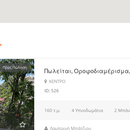
Προς Πώληση
Πωλείται, Οροφοδιαμέρισμα,
ΚΕΝΤΡΟ
ID: 526
160 τ.μ.
4 Υπνοδωμάτια
2 Μπάν
Λαμπρινή Μπάτζιου