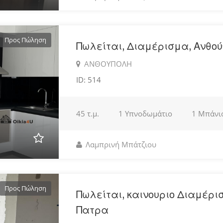
Προς Πώληση
Πωλείται, Διαμέρισμα, Ανθο
ΑΝΘΟΥΠΟΛΗ
ID: 514
45 τ.μ.
1 Υπνοδωμάτιο
1 Μπάνι
Λαμπρινή Μπάτζιου
Προς Πώληση
Πωλείται, καινουριο Διαμέρι
Πατρα