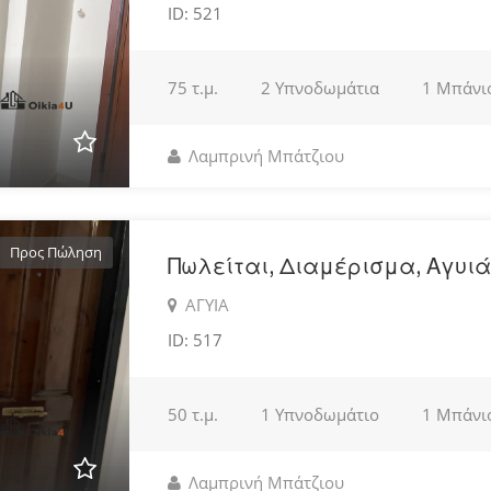
ID: 521
75 τ.μ.
2 Υπνοδωμάτια
1 Μπάνι
Λαμπρινή Μπάτζιου
Προς Πώληση
Πωλείται, Διαμέρισμα, Αγυιά
ΑΓΥΙΑ
ID: 517
50 τ.μ.
1 Υπνοδωμάτιο
1 Μπάνι
Λαμπρινή Μπάτζιου