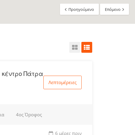
Προηγούμενο
Επόμενο
 κέντρο Πάτρα
Λεπτομέρειες
ια
4ος Όροφος
6 μέρες πριν