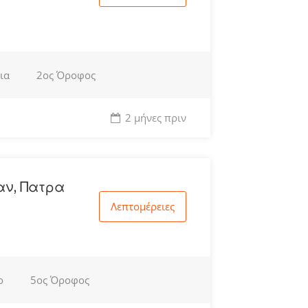
ια
2ος Όροφος
2 μήνες πριν
αν, Πατρα
Λεπτομέρειες
ο
5ος Όροφος