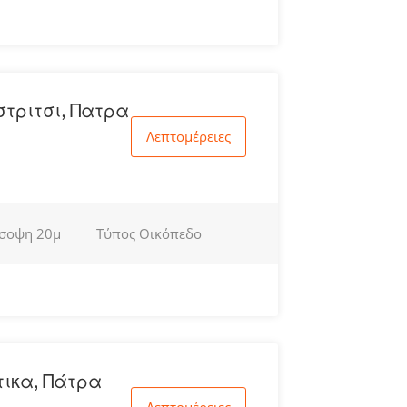
στριτσι, Πατρα
Λεπτομέρειες
σοψη
20μ
Τύπος
Οικόπεδο
τικα, Πάτρα