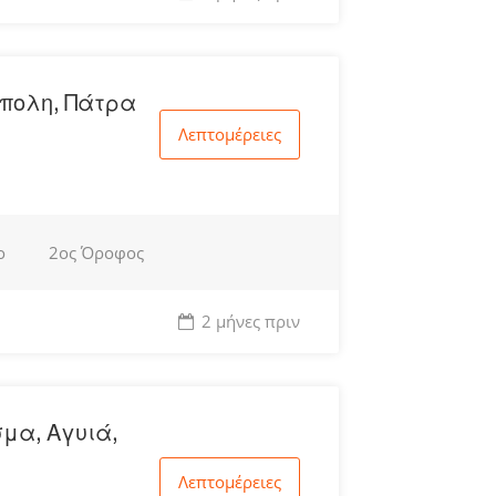
ύπολη, Πάτρα
Λεπτομέρειες
ο
2ος Όροφος
2 μήνες πριν
σμα, Αγυιά,
Λεπτομέρειες