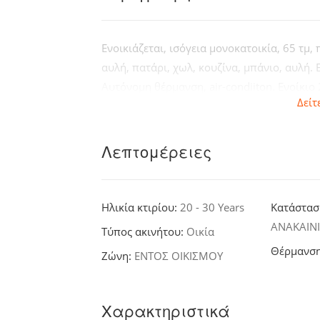
Ενοικιάζεται, ισόγεια μονοκατοικία, 65 τμ
αυλή, πατάρι, χωλ, κουζίνα, μπάνιο, αυλή. 
Αυτόνομη θέρμανση, air-condiiton. Ενοίκιο
Δείτ
Λεπτομέρειες
Ηλικία κτιρίου:
20 - 30 Years
Κατάστασ
ΑΝΑΚΑΙΝ
Τύπος ακινήτου:
Οικία
Θέρμανσ
Ζώνη:
ΕΝΤΟΣ ΟΙΚΙΣΜΟΥ
Χαρακτηριστικά