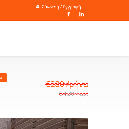
Σύνδεση / Εγγραφή
κε
€280 /μήνα
€ 4.30 / τ.μ.