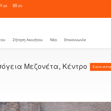
GR
EN
του
Ζήτηση Ακινήτου
Νέα
Επικοινωνία
ισόγεια Μεζονέτα, Κέντρο
Ενοικιάστη