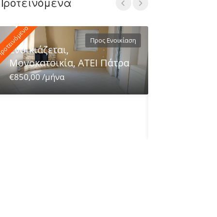
Προτεινόμενα
ροτεινόμενο
Προτεινόμενο
Προς Ενοικίαση
Ενοικιάζεται,
Μονοκατοικία, ΑΤΕΙ Πάτρα
€850,00 /μήνα
Ενοικιάζετα
Αγυια, Πάτρ
€550,00 /μήνα