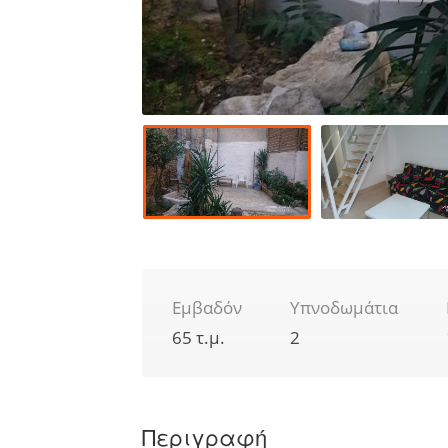
Εμβαδόν
Υπνοδωμάτια
65 τ.μ.
2
Περιγραφή