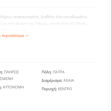
, πλήρως ανακαινισμένη. Διαθέτει ένα υπνοδωμάτιο,
Είναι στο κέντρο της Πάτρας, κοντά στην πλ Όλγας.
 280 ευρώ/ μήνα.
ε περισσότερα
η:
ΠΛΗΡΩΣ
Πόλη:
ΠΑΤΡΑ
ΙΣΜΕΝΗ
Διαμέρισμα:
ΑΧΑΙΑ
η:
ΑΥΤΟΝΟΜΗ
Περιοχή:
ΚΕΝΤΡΟ